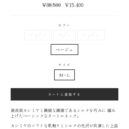
通
¥38,500
販
¥15,400
常
売
価
価
格
格
カラー
ブラック
グレー
グリーン
ベージュ
サイズ
M~L
カートに追加する
最高級カシミヤと繊細な繊維であるシルクを巧みに 編み
上げたベーシックなタートルネック。
カシミヤのソフトな肌触りとシルクの光沢が共演した上品