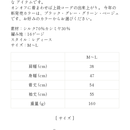
な アイテムです。
オンオフに着まわせば上級コーデの出来上がり。 今年の
新発売カラーは、ブラック・グレー・グリーン・ベージュ
です、お好みのカラーからお選びください。
素材：シルク70％カシミヤ30％
編み地：16ゲージ
スタイル：レディース
サイズ：M〜L
M〜L
肩幅 (cm)
38
身幅 (cm)
47
着丈 (cm)
54
袖丈 (cm)
55
重量 (g)
160
[ サイズ ]