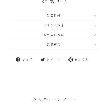
商品サイズ
製品詳細
ブランド紹介
お手入れ方法
注意事項
Facebook
Twitter
Pinterest
シェア
ツイート
ピンする
で
に
で
シ
投
ピ
ェ
稿
ン
ア
す
す
す
る
る
る
カスタマーレビュー