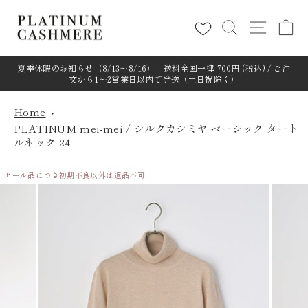
コ
ン
テ
ン
ツ
夏季休暇のお知らせ（8/13～8/16） 送料全国一律 700円 (税込) / ご注
に
文から1～2営業日以内で発送（土日祝除く）
ス
キ
Home
ッ
PLATINUM mei-mei / シルクカシミヤ ベーシック タート
プ
ルネック 24
す
る
セール品につき初期不良以外は返品不可