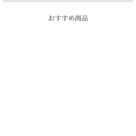
おすすめ商品
セール
PLATINUM MEI-
MEI / シルクカシミ
ヤ ベーシック タート
ルネック 24
通
¥38,500
販
¥15,400
常
売