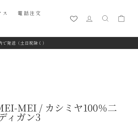
クス
電話注文
ログイン
カー
日以内で発送（土日祝除く）
MEI-MEI / カシミヤ100％二
ディガン3