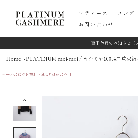
コ
ン
レディース
メンズ
テ
ン
お問い合わせ
ツ
に
夏季休暇のお知らせ（8/
ス
キ
ッ
Home
PLATINUM mei-mei / カシミヤ100％二重
プ
す
セール品につき初期不良以外は返品不可
る