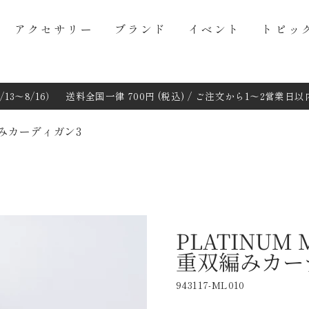
アクセサリー
ブランド
イベント
トピッ
13～8/16） 送料全国一律 700円 (税込) / ご注文から1～2営業
双編みカーディガン3
PLATINUM 
重双編みカー
943117-ML010