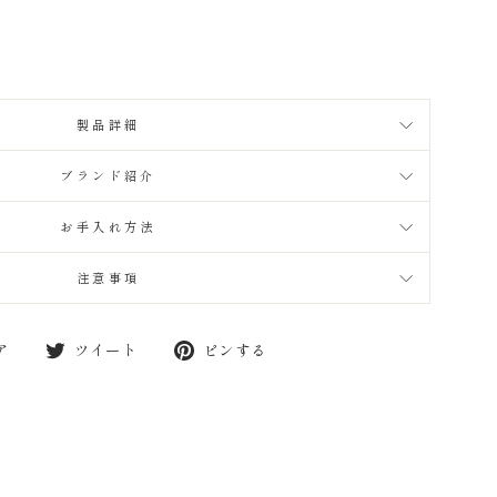
製品詳細
ブランド紹介
お手入れ方法
注意事項
Facebook
Twitter
Pinterest
ア
ツイート
ピンする
で
に
で
シ
投
ピ
ェ
稿
ン
ア
す
す
す
る
る
る