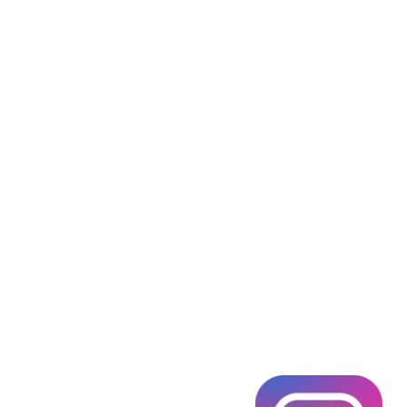
PLATINUM MEI-MEI / カシミヤ
100％二重双編みカーディガン3
通
¥57,750
販
¥28,875
常
売
価
価
格
格