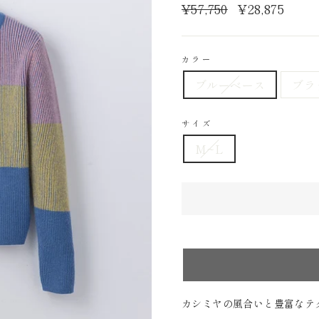
通
¥57,750
販
¥28,875
常
売
価
価
格
格
カラー
ブルーベース
ブラ
サイズ
M~L
カシミヤの風合いと豊富なテ